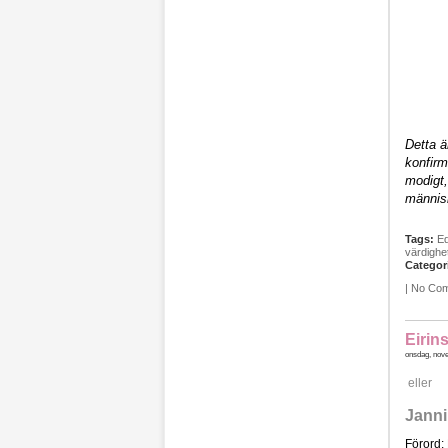
Detta ä
konfirm
modigt, 
männis
Tags:
E
värdighe
Categor
|
No Co
Eirin
onsdag, nove
eller
Janni
Förord: