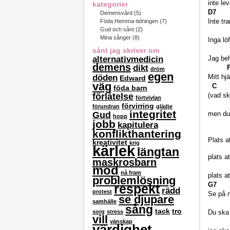
inte lev
kategorier
D
Demensvård
(5)
Inte tr
Föda Hemma-tidningen
(7)
Gud och sånt
(2)
Mina sånger
(8)
Inga lö
sånt jag skriver om
alternativmedicin
Jag beh
demens
dikt
dröm
egen
döden
Mitt hj
Edward
väg
C
föda barn
förlåtelse
(vad sk
förtvivlan
förvirring
förundran
glädje
integritet
Gud
men du 
hopp
jobb
kapitulera
konflikthantering
Plats a
kreativitet
krig
kärlek
längtan
plats a
maskrosbarn
mod
nå fram
plats at
problemlösning
G
respekt
rädd
protest
Se på m
se djupare
samhälle
sång
tack
tro
sorg
stress
Du ska 
vill
vänskap
värdighet