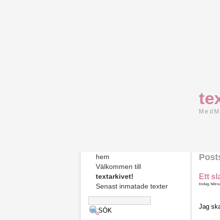
te
MedMä
Post
hem
Välkommen till
Ett s
textarkivet!
tisdag, febru
Senast inmatade texter
Jag ska 