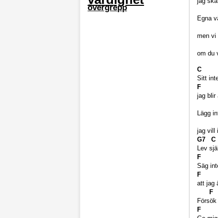
jag ska
övergrepp
Egna v
men vi 
C
om du v
C
Sitt in
F
jag bli
D
Lägg int
jag vill
G7 C
Lev sjä
F
Säg int
F
att jag ä
Försök 