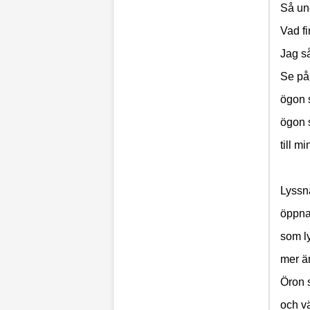
Så und
Vad fi
Jag så
Se på
ögon s
ögon 
till m
Lyssn
öppna 
som ly
mer än
Öron 
och v