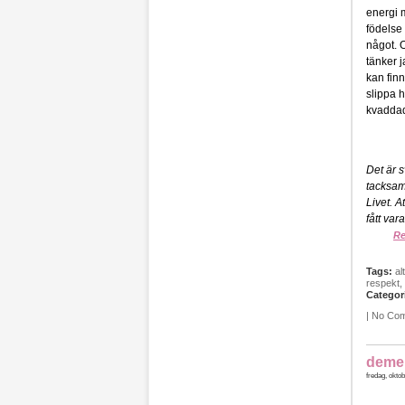
energi 
födelse 
något. O
tänker j
kan finn
slippa h
kvaddade
Det är s
tacksamh
Livet. A
fått va
Re
Tags:
al
respekt
,
Categor
|
No Co
demen
fredag, oktob