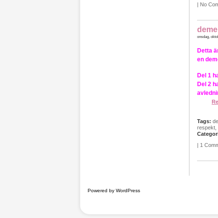
|
No Co
demen
onsdag, okto
Detta ä
en deme
Del 1 h
Del 2 h
avledni
Re
Tags:
d
respekt
,
Categor
|
1 Com
Powered by WordPress