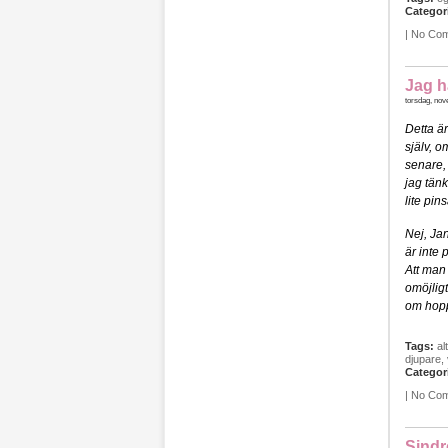
Categor
|
No Co
Jag h
torsdag, nov
Detta är
själv, o
senare, 
jag tänk
lite pin
Nej, Jan
är inte 
Att man
omöjligt
om hop
Tags:
al
djupare
,
Categor
|
No Co
Sindr