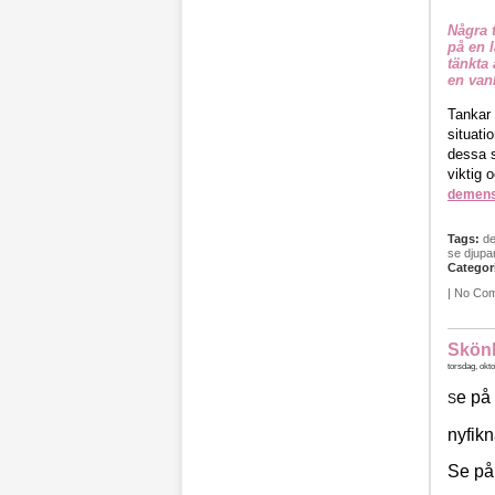
Några 
på en 
tänkta
en van
Tankar 
situati
dessa s
viktig 
demensv
Tags:
d
se djupa
Categor
|
No Co
Skön
torsdag, okto
e på
S
nyfik
Se på