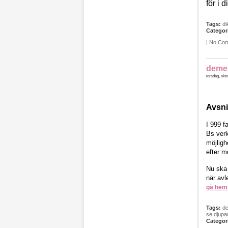
för i d
Tags:
di
Categor
|
No Co
demen
torsdag, okto
Avsni
I 999 f
Bs verk
möjligh
efter m
Nu ska 
när avl
gå hem,
Tags:
d
se djupa
Categor