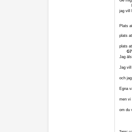
Ge mig 
jag vil
Plats a
plats a
plats at
G
Jag äls
Jag vill
och jag
Egna v
men vi 
om du v
Tags:
e