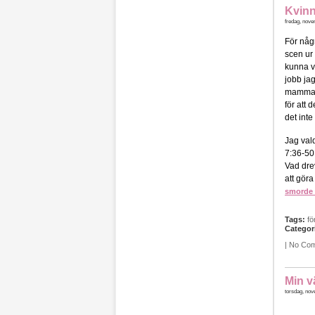
Kvinn
fredag, nove
För någ
scen ur 
kunna v
jobb ja
mamma s
för att 
det inte
Jag vald
7:36-50
Vad dre
att gör
smorde 
Tags:
fö
Categor
|
No Co
Min v
torsdag, nov