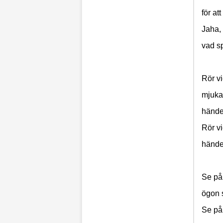
för att
Jaha,
vad s
Rör v
mjuka
hände
Rör v
händer
Se på
ögon 
Se på