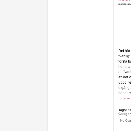
måndag, nov
Det här
“vanlig”
första b
hemma ty
en “vanl
att det 
uppgifte
utgångs
här barn
födelse 
Tags:
al
Categor
|
No Co